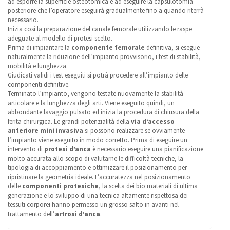
ad esporre la superficie osteotomica e ad eseguire la capsulotomia
posteriore che l’operatore eseguirà gradualmente fino a quando riterrà
necessario.
Inizia così la preparazione del canale femorale utilizzando le raspe
adeguate al modello di protesi scelto.
Prima di impiantare la
componente femorale
definitiva, si esegue
naturalmente la riduzione dell’impianto provvisorio, i test di stabilità,
mobilità e lunghezza.
Giudicati validi i test eseguiti si potrà procedere all’impianto delle
componenti definitive.
Terminato l’impianto, vengono testate nuovamente la stabilità
articolare e la lunghezza degli arti. Viene eseguito quindi, un
abbondante lavaggio pulsato ed inizia la procedura di chiusura della
ferita chirurgica. Le grandi potenzialità della
via d’accesso
anteriore mini invasiva
si possono realizzare se ovviamente
l’impianto viene eseguito in modo corretto. Prima di eseguire un
intervento di
protesi d’anca
è necessario eseguire una pianificazione
molto accurata allo scopo di valutarne le difficoltà tecniche, la
tipologia di accoppiamento e ottimizzare il posizionamento per
ripristinare la geometria ideale. L’accuratezza nel posizionamento
delle
componenti protesiche
, la scelta dei bio materiali di ultima
generazione e lo sviluppo di una tecnica altamente rispettosa dei
tessuti corporei hanno permesso un grosso salto in avanti nel
trattamento dell’
artrosi d’anca
.