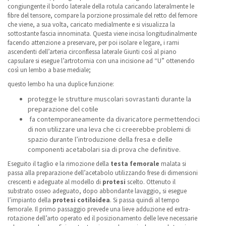
congiungente il bordo laterale della rotula caricando lateralmente le
fibre del tensore, compare la porzione prossimale del retto del femore
che viene, a sua volta, caricato medialmente e si visualizza la
sottostante fascia innominata. Questa viene incisa longitudinalmente
facendo attenzione a preservare, per poi isolare e legare, i rami
ascendenti dell’arteria circonflessa laterale Giunti così al piano
capsulare si esegue l’artrotomia con una incisione ad “U” ottenendo
così un lembo a base mediale;
questo lembo ha una duplice funzione:
protegge le strutture muscolari sovrastanti durante la
preparazione del cotile
fa contemporaneamente da divaricatore permettendoci
di non utilizzare una leva che ci creerebbe problemi di
spazio durante l’introduzione della fresa e delle
componenti acetabolari sia di prova che definitive.
Eseguito il taglio e la rimozione della
testa femorale
malata si
passa alla preparazione dell’acetabolo utilizzando frese di dimensioni
crescenti e adeguate al modello di
protesi
scelto. Ottenuto il
substrato osseo adeguato, dopo abbondante lavaggio, si esegue
l’impianto della
protesi cotiloidea
. Si passa quindi al tempo
femorale. Il primo passaggio prevede una lieve adduzione ed extra-
rotazione dell’arto operato ed il posizionamento delle leve necessarie