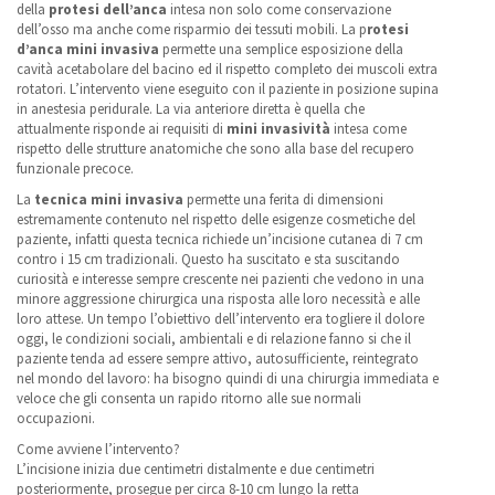
della
protesi dell’anca
intesa non solo come conservazione
dell’osso ma anche come risparmio dei tessuti mobili. La p
rotesi
d’anca mini invasiva
permette una semplice esposizione della
cavità acetabolare del bacino ed il rispetto completo dei muscoli extra
rotatori. L’intervento viene eseguito con il paziente in posizione supina
in anestesia peridurale. La via anteriore diretta è quella che
attualmente risponde ai requisiti di
mini invasività
intesa come
rispetto delle strutture anatomiche che sono alla base del recupero
funzionale precoce.
La
tecnica mini invasiva
permette una ferita di dimensioni
estremamente contenuto nel rispetto delle esigenze cosmetiche del
paziente, infatti questa tecnica richiede un’incisione cutanea di 7 cm
contro i 15 cm tradizionali. Questo ha suscitato e sta suscitando
curiosità e interesse sempre crescente nei pazienti che vedono in una
minore aggressione chirurgica una risposta alle loro necessità e alle
loro attese. Un tempo l’obiettivo dell’intervento era togliere il dolore
oggi, le condizioni sociali, ambientali e di relazione fanno si che il
paziente tenda ad essere sempre attivo, autosufficiente, reintegrato
nel mondo del lavoro: ha bisogno quindi di una chirurgia immediata e
veloce che gli consenta un rapido ritorno alle sue normali
occupazioni.
Come avviene l’intervento?
L’incisione inizia due centimetri distalmente e due centimetri
posteriormente, prosegue per circa 8-10 cm lungo la retta