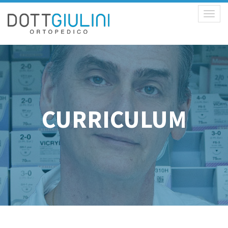
Toggl
naviga
CURRICULUM